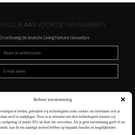
MELD JE AAN VOOR DE NIEUWSBRIEF!
En ontvang de leukste Living Nature nieuwtjes
Beheer toestemming
varingen te bieden, gebruiken wij technologieën zoals cookies om informatie over je
 slaan en/of te raadplegen. Door in te stemmen met deze technologieën kunnen wij
 surfgedrag of unieke ID's op deze site verwerken. Als je geen toestemming geeft of uw
trekt, kan dit een nadelige invloed hebben op bepaalde functies en mogelijkheden.