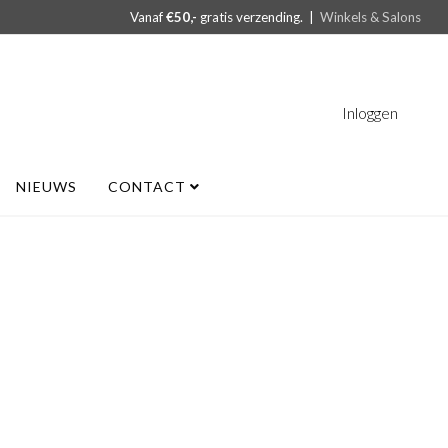
Vanaf
€50,-
gratis verzending. |
Winkels & Salons
Inloggen
NIEUWS
CONTACT