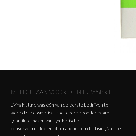
MELD JE AAN VOOR DE NIEUWSBRIEF!
Living Nature was één van de eerste bedrijven ter
wereld die cosmetica produceerde zonder daarbij
gebruik te maken van synthetische
conserveermiddelen of parabenen omdat Living Nature