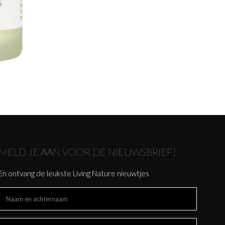
MELD JE AAN VOOR DE NIEUWSBRIEF!
En ontvang de leukste Living Nature nieuwtjes