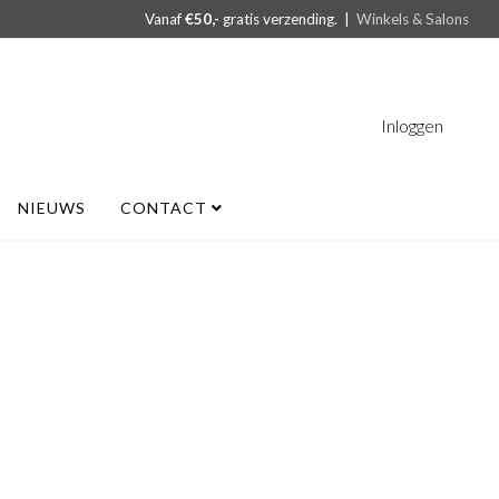
Vanaf
€50,-
gratis verzending. |
Winkels & Salons
Inloggen
NIEUWS
CONTACT