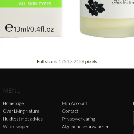
Full size is
1754 × 2158
pixels
MENU
Homepage
Mijn Account
Over Living Nature
Contact
Huidtest met advies
Privacyverklaring
Winkelwagen
Algemene voorwaarden