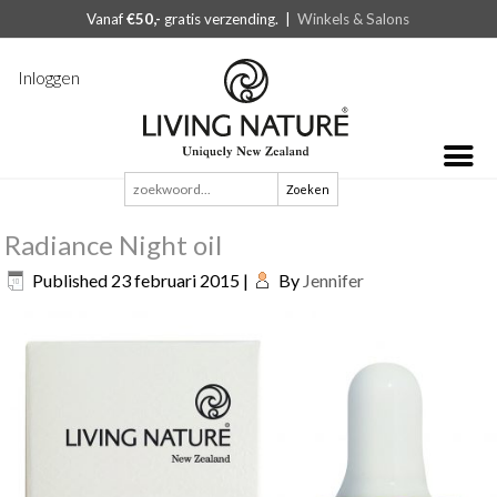
Vanaf
€50,-
gratis verzending. |
Winkels & Salons
Inloggen
Zoeken
naar:
Radiance Night oil
Published
23 februari 2015
|
By
Jennifer