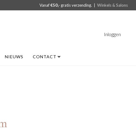
Vanaf
€50,-
gratis verzending. |
Winkels & Salons
Inloggen
NIEUWS
CONTACT