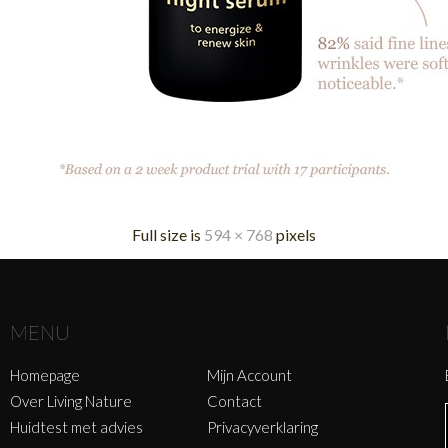
Full size is
594 × 768
pixels
MENU
Homepage
Mijn Account
Over Living Nature
Contact
Huidtest met advies
Privacyverklaring