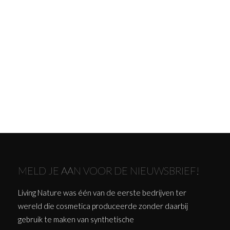
MELD JE AAN VOOR DE NIEUWSBRIEF!
Living Nature was één van de eerste bedrijven ter
wereld die cosmetica produceerde zonder daarbij
gebruik te maken van synthetische