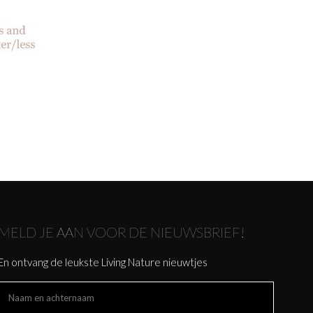
MELD JE AAN VOOR DE NIEUWSBRIEF!
En ontvang de leukste Living Nature nieuwtjes