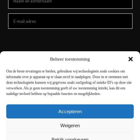
Beheer toestemming
Om de beste ervaringen te bieden, gebruiken wij technologieën zoals cookies om
informatie over je apparaat op te slaan en/of te raadplegen. Door in te stemmen met
deze technologieën kunnen wij gegevens zoals surfgedrag of unieke ID's op deze site
verwerken. Als je geen toestemming geeft of uw toestemming intrekt, kan dit een
nadelige invloed hebben op bepaalde functies en mogelijkheden.
Accepteren
Copyright © 2021 livingnature.nl | Alle rechten
voorbehouden. | Ontwerp en realisatie
I-match
Weigeren
Webconcepts
Bekijk voorkeuren