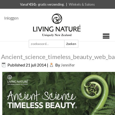
Vanaf
€50,-
gratis verzending. |
Winkels & Salons
Inloggen
Zoeken
naar:
Ancient_science_timeless_beauty_web_b
Published
21 juli 2014
|
By
Jennifer