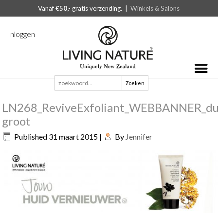
Vanaf
€50,-
gratis verzending. |
Winkels & Salons
Inloggen
Zoeken
naar:
LN268_ReviveExfoliant_WEBBANNER_du
groot
Published
31 maart 2015
|
By
Jennifer