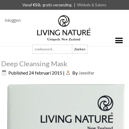
Vanaf
€50,-
gratis verzending. |
Winkels & Salons
Inloggen
Zoeken
naar:
Deep Cleansing Mask
Published
24 februari 2015
|
By
Jennifer