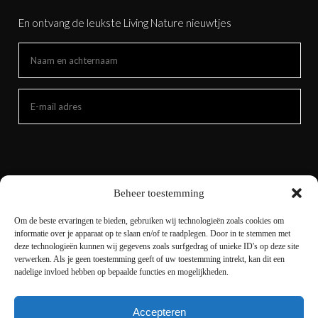
En ontvang de leukste Living Nature nieuwtjes
Beheer toestemming
Om de beste ervaringen te bieden, gebruiken wij technologieën zoals cookies om
informatie over je apparaat op te slaan en/of te raadplegen. Door in te stemmen met
deze technologieën kunnen wij gegevens zoals surfgedrag of unieke ID's op deze site
verwerken. Als je geen toestemming geeft of uw toestemming intrekt, kan dit een
nadelige invloed hebben op bepaalde functies en mogelijkheden.
Accepteren
Copyright © 2021 livingnature.nl | Alle rechten