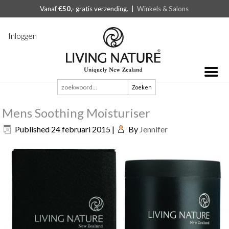
Vanaf
€50,-
gratis verzending. |
Winkels & Salons
Inloggen
Zoeken
naar:
Mens Soothing Moisturiser
Published
24 februari 2015
|
By
Jennifer