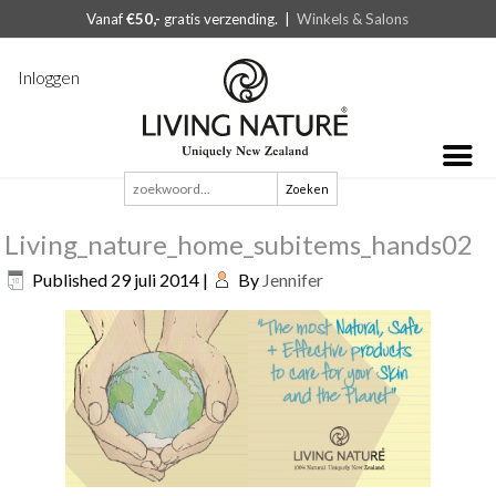
Vanaf
€50,-
gratis verzending. |
Winkels & Salons
Inloggen
Zoeken
naar:
Living_nature_home_subitems_hands02
Published
29 juli 2014
|
By
Jennifer