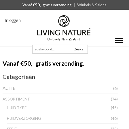
Vanaf
€50,-
gratis verzending. |
Winkels & Salons
Inloggen
Zoeken
naar:
Vanaf €50,- gratis verzending.
Categorieën
ACTIE
(6)
(74)
ASSORTIMENT
(45)
HUID TYPE
(46)
HUIDVERZORGING
(35)