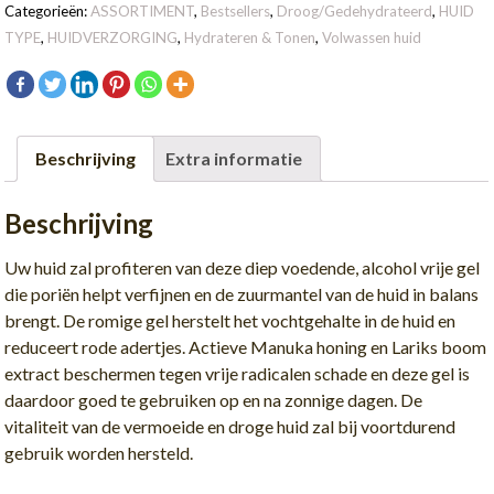
|
Categorieën:
ASSORTIMENT
,
Bestsellers
,
Droog/Gedehydrateerd
,
HUID
EXTRA
TYPE
,
HUIDVERZORGING
,
Hydrateren & Tonen
,
Volwassen huid
HYDRATING
TONING
GEL
aantal
Beschrijving
Extra informatie
Beschrijving
Uw huid zal profiteren van deze diep voedende, alcohol vrije gel
die poriën helpt verfijnen en de zuurmantel van de huid in balans
brengt. De romige gel herstelt het vochtgehalte in de huid en
reduceert rode adertjes. Actieve Manuka honing en Lariks boom
extract beschermen tegen vrije radicalen schade en deze gel is
daardoor goed te gebruiken op en na zonnige dagen. De
vitaliteit van de vermoeide en droge huid zal bij voortdurend
gebruik worden hersteld.