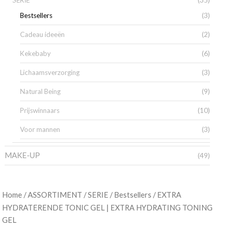
SERIE
(3)
Bestsellers
(2)
Cadeau ideeën
(6)
Kekebaby
(3)
Lichaamsverzorging
(9)
Natural Being
(10)
Prijswinnaars
(3)
Voor mannen
MAKE-UP
(49)
/
/
/
/ EXTRA
Home
ASSORTIMENT
SERIE
Bestsellers
HYDRATERENDE TONIC GEL | EXTRA HYDRATING TONING
GEL