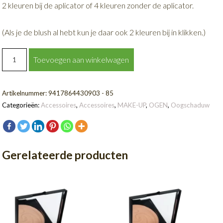
2 kleuren bij de aplicator of 4 kleuren zonder de aplicator.
(Als je de blush al hebt kun je daar ook 2 kleuren bij in klikken.)
Eye
Toevoegen aan winkelwagen
Shadow
Compact
(
Artikelnummer:
9417864430903 - 85
vulbaar
Categorieën:
Accessoires
,
Accessoires
,
MAKE-UP
,
OGEN
,
Oogschaduw
doosje
)
aantal
Gerelateerde producten