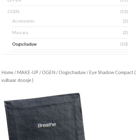
LIPPEN
(13)
OGEN
(2)
Accessoires
(2)
Mascara
(10)
Oogschaduw
/
/
/
/ Eye Shadow Compact (
Home
MAKE-UP
OGEN
Oogschaduw
vulbaar doosje )