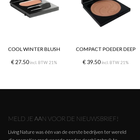
COOL WINTER BLUSH
COMPACT POEDER DEEP
€
27.50
€
39.50
incl. BTW 21%
incl. BTW 21%
MELD JE AAN VOOR DE NIEUWSBRIEF!
Living Nature was één van de eerste bedrijven ter wereld
die cosmetica produceerde zonder daarbij gebruik te