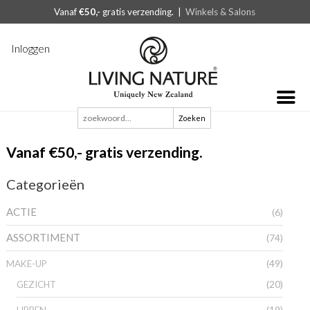
Vanaf
€50,-
gratis verzending. |
Winkels & Salons
Inloggen
Zoeken
naar:
Vanaf €50,- gratis verzending.
Categorieën
ACTIE
(6)
ASSORTIMENT
(74)
(49)
MAKE-UP
(20)
GEZICHT
(19)