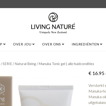
UP
OVER JOU
OVER ONS
INGREDIËNTEN
/
/
/ Manuka Tonic gel | alle huidcondities
SERIE
Natural Being
€
16.95
Versterkt 
Manuka-hon
Manuka-oli
uitgebalan