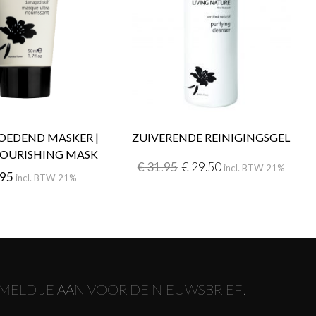
OEDEND MASKER |
ZUIVERENDE REINIGINGSGEL
NOURISHING MASK
€
31.95
€
29.50
incl. BTW 21%
.95
incl. BTW 21%
MELD JE AAN VOOR DE NIEUWSBRIEF!