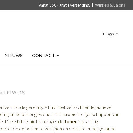
Vanaf
€50,-
gratis verzending. |
Winkels & Salons
Inloggen
NIEUWS
CONTACT
incl. BTW 21%
en verfrist de gereinigde huid met verzachtende, actieve
ing en de buitengewone antimicrobiële eigenschappen van
e. Deze lichte, niet-uitdrogende
toner
is prachtig
ceerd om de poriën te verfijnen en een stralende, gezonde