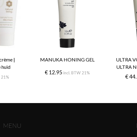
crème |
MANUKA HONING GEL
ULTRA V
 huid
ULTRA 
€
12.95
incl. BTW 21%
€
44
W 21%
MENU