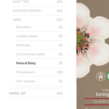
(45)
HUID TYPE
(46)
HUIDVERZORGING
(35)
SERIE
(3)
Bestsellers
(2)
Cadeau ideeën
(6)
Kekebaby
(3)
Lichaamsverzorging
(9)
Natural Being
(10)
Prijswinnaars
(3)
Voor mannen
MAKE-UP
(49)