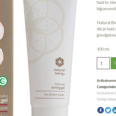
huid te sti
bijpassend
Natural Be
die je huid
goedgekeur
100 ml.
Manuka
T
Tonic
gel
|
Artikelnumm
alle
Categorieën
huidcondit
Hydrateren 
aantal
Vettig/vlekg