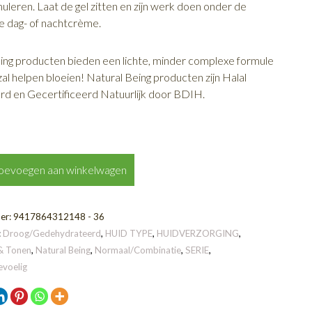
muleren. Laat de gel zitten en zijn werk doen onder de
e dag- of nachtcrème.
ing producten bieden een lichte, minder complexe formule
 zal helpen bloeien! Natural Being producten zijn Halal
d en Gecertificeerd Natuurlijk door BDIH.
oevoegen aan winkelwagen
er:
9417864312148 - 36
:
Droog/Gedehydrateerd
,
HUID TYPE
,
HUIDVERZORGING
,
ies
& Tonen
,
Natural Being
,
Normaal/Combinatie
,
SERIE
,
evoelig