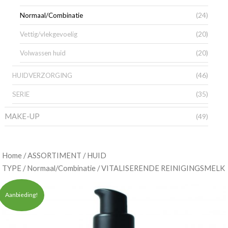
(24)
Normaal/Combinatie
(20)
Vettig/vlekgevoelig
(20)
Volwassen huid
(46)
HUIDVERZORGING
(35)
SERIE
MAKE-UP
(49)
/
/
Home
ASSORTIMENT
HUID
/
/ VITALISERENDE REINIGINGSMELK
TYPE
Normaal/Combinatie
Aanbieding!