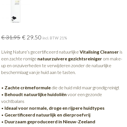
€
31.95
€
29.50
incl. BTW 21%
Living Nature’s gecertificeerd natuurlijke
Vitalising Cleanser
is
een zachte romige
natuurzuivere gezichtsreiniger
om make-
up en onzuiverheden te verwijderen zonder de natuurlijke
beschermlaag van je huid aan te tasten.
•
Zachte crèmeformule
die de huid mild maar grondig reinigt
•
Behoudt natuurlijke huidoliën
voor een gezonde
vochtbalans
•
Ideaal voor normale, droge en rijpere huidtypes
•
Gecertificeerd natuurlijk en dierproefvrij
•
Duurzaam geproduceerd in Nieuw-Zeeland