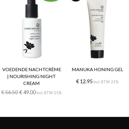
VOEDENDE NACHTCRÈME
MANUKA HONING GEL
| NOURISHING NIGHT
€
12.95
incl. BTW 21%
CREAM
€
56.50
€
49.00
incl. BTW 21%