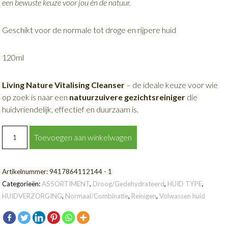
een bewuste keuze voor jou én de natuur.
Geschikt voor de normale tot droge en rijpere huid
120ml
Living Nature Vitalising Cleanser
– de ideale keuze voor wie
op zoek is naar een
natuurzuivere gezichtsreiniger
die
huidvriendelijk, effectief en duurzaam is.
VITALISERENDE
Toevoegen aan winkelwagen
REINIGINGSMELK
aantal
Artikelnummer:
9417864112144 - 1
Categorieën:
ASSORTIMENT
,
Droog/Gedehydrateerd
,
HUID TYPE
,
HUIDVERZORGING
,
Normaal/Combinatie
,
Reinigen
,
Volwassen huid