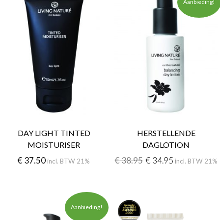
Aanbieding!
DAY LIGHT TINTED
HERSTELLENDE
MOISTURISER
DAGLOTION
€
37.50
€
38.95
€
34.95
incl. BTW 21%
incl. BTW 21%
Aanbieding!