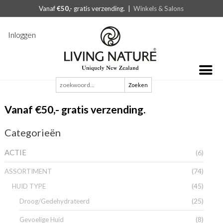
Vanaf
€50,-
gratis verzending. |
Winkels & Salons
Inloggen
Zoeken
naar:
Vanaf €50,- gratis verzending.
Categorieën
ACTIE
(6)
(74)
ASSORTIMENT
(45)
HUID TYPE
(25)
Droog/Gedehydrateerd
(8)
Gevoelige Huid