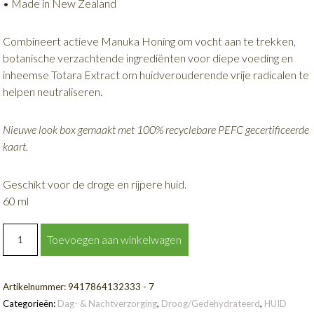
• Made in New Zealand
Combineert actieve Manuka Honing om vocht aan te trekken,
botanische verzachtende ingrediënten voor diepe voeding en
inheemse Totara Extract om huidverouderende vrije radicalen te
helpen neutraliseren.
Nieuwe look box gemaakt met 100% recyclebare PEFC gecertificeerde
kaart.
Geschikt voor de droge en rijpere huid.
60 ml
RIJKE
Toevoegen aan winkelwagen
DAGCRÈME
|
RICH
Artikelnummer:
9417864132333 - 7
DAY
Categorieën:
Dag- & Nachtverzorging
,
Droog/Gedehydrateerd
,
HUID