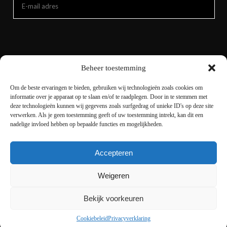
Beheer toestemming
Om de beste ervaringen te bieden, gebruiken wij technologieën zoals cookies om
informatie over je apparaat op te slaan en/of te raadplegen. Door in te stemmen met
deze technologieën kunnen wij gegevens zoals surfgedrag of unieke ID's op deze site
verwerken. Als je geen toestemming geeft of uw toestemming intrekt, kan dit een
nadelige invloed hebben op bepaalde functies en mogelijkheden.
Accepteren
Copyright © 2021 livingnature.nl | Alle rechten
voorbehouden. | Ontwerp en realisatie
I-match
Weigeren
Webconcepts
Bekijk voorkeuren
Cookiebeleid
Privacyverklaring