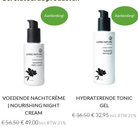
Aanbieding!
Aanbieding!
VOEDENDE NACHTCRÈME
HYDRATERENDE TONIC
| NOURISHING NIGHT
GEL
CREAM
€
36.50
€
32.95
incl. BTW 21%
€
56.50
€
49.00
incl. BTW 21%