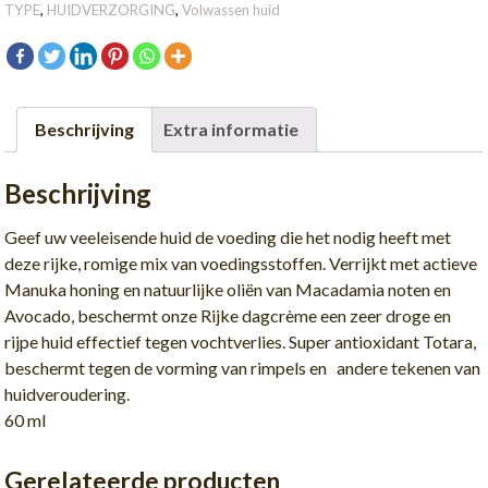
CREAM
TYPE
,
HUIDVERZORGING
,
Volwassen huid
aantal
Beschrijving
Extra informatie
Beschrijving
Geef uw veeleisende huid de voeding die het nodig heeft met
deze rijke, romige mix van voedingsstoffen. Verrijkt met actieve
Manuka honing en natuurlijke oliën van Macadamia noten en
Avocado, beschermt onze Rijke dagcrème een zeer droge en
rijpe huid effectief tegen vochtverlies. Super antioxidant Totara,
beschermt tegen de vorming van rimpels en andere tekenen van
huidveroudering.
60 ml
Gerelateerde producten