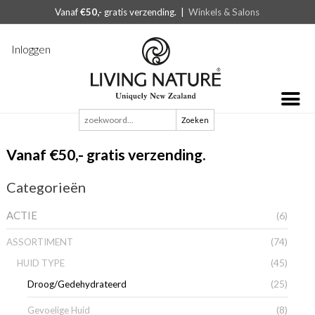
Vanaf
€50,-
gratis verzending. |
Winkels & Salons
Inloggen
Zoeken
naar:
Vanaf €50,- gratis verzending.
Categorieën
ACTIE
(6)
(74)
ASSORTIMENT
(45)
HUID TYPE
(25)
Droog/Gedehydrateerd
(8)
Gevoelige Huid