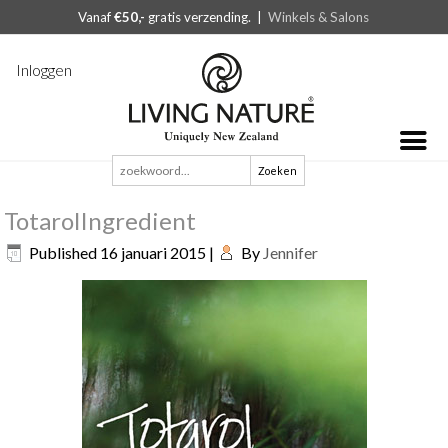
Vanaf
€50,-
gratis verzending. |
Winkels & Salons
Inloggen
Zoeken
naar:
TotarolIngredient
Published
16 januari 2015
|
By
Jennifer