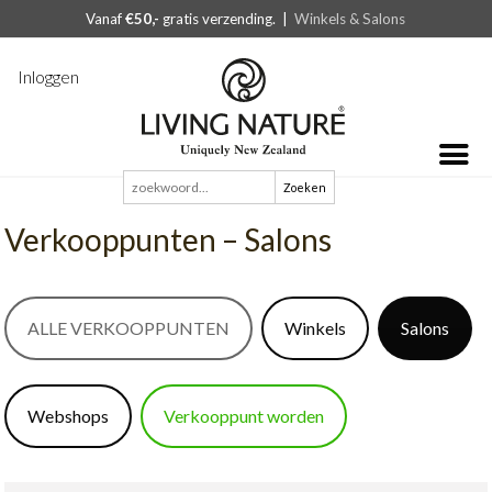
Vanaf
€50,-
gratis verzending. |
Winkels & Salons
Inloggen
Zoeken
naar:
Verkooppunten – Salons
ALLE VERKOOPPUNTEN
Winkels
Salons
Webshops
Verkooppunt worden