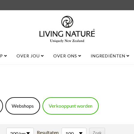
UP
OVER JOU
OVER ONS
INGREDIËNTEN
Webshops
Verkooppunt worden
Resultaten
200 km
100