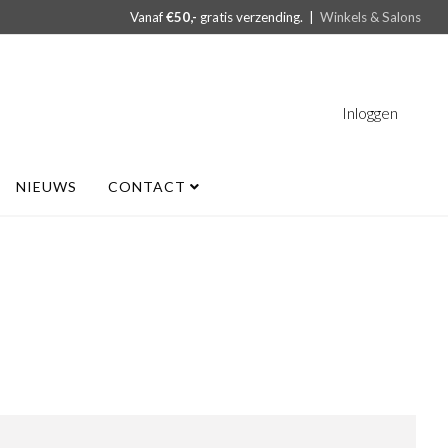
Vanaf
€50,-
gratis verzending. |
Winkels & Salons
Inloggen
NIEUWS
CONTACT