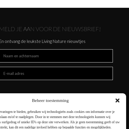
MELD JE AAN VOOR DE NIEUWSBRIEF!
En ontvang de leukste Living Nature nieuwtjes
Beheer toestemming
varingen te bieden, gebruiken wij technologieën zoals cookies om informatie over je
 slaan en/of te raadplegen. Door in te stemmen met deze technologieën kunnen wij
 surfgedrag of unieke ID's op deze site verwerken. Als je geen toestemming geeft of uw
trekt, kan dit een nadelige invloed hebben op bepaalde functies en mogelijkheden.