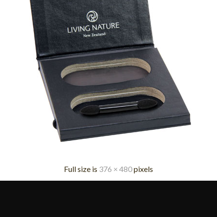
Full size is
376 × 480
pixels