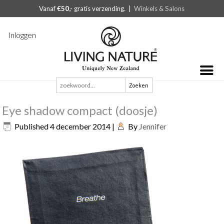
Vanaf
€50,-
gratis verzending. |
Winkels & Salons
Inloggen
Zoeken
naar:
Eye shadow compact (doosje)
Published
4 december 2014
|
By
Jennifer