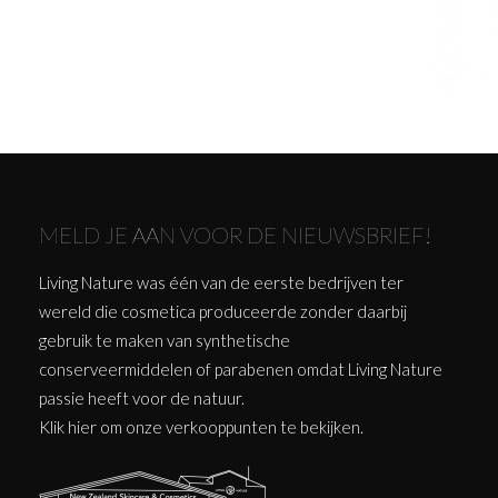
MELD JE AAN VOOR DE NIEUWSBRIEF!
Living Nature was één van de eerste bedrijven ter
wereld die cosmetica produceerde zonder daarbij
gebruik te maken van synthetische
conserveermiddelen of parabenen omdat Living Nature
passie heeft voor de natuur.
Klik
hier
om onze verkooppunten te bekijken.