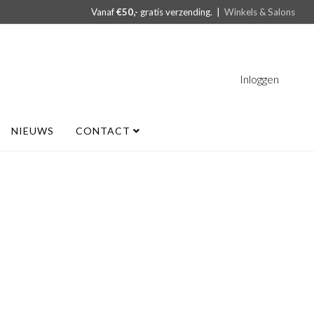
Vanaf
€50,-
gratis verzending. |
Winkels & Salons
Inloggen
NIEUWS
CONTACT