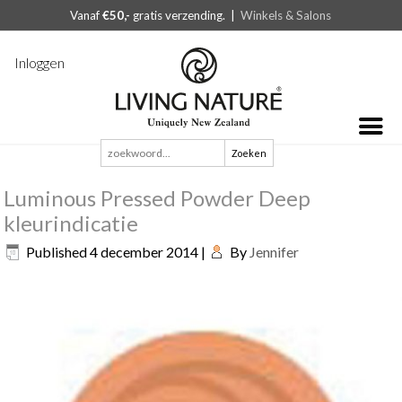
Vanaf
€50,-
gratis verzending. |
Winkels & Salons
Inloggen
Zoeken
naar:
Luminous Pressed Powder Deep
kleurindicatie
Published
4 december 2014
|
By
Jennifer