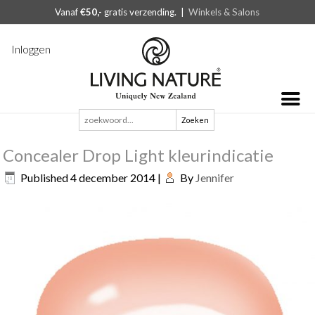
Vanaf
€50,-
gratis verzending. |
Winkels & Salons
Inloggen
Zoeken
naar:
Concealer Drop Light kleurindicatie
Published
4 december 2014
|
By
Jennifer