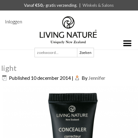
Vanaf
€50,-
gratis verzending. |
Winkels & Salons
Inloggen
Zoeken
naar:
light
Published
10 december 2014
|
By
Jennifer