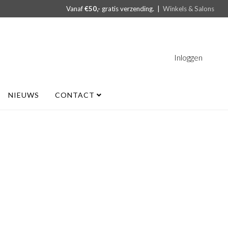
Vanaf
€50,-
gratis verzending. |
Winkels & Salons
Inloggen
NIEUWS
CONTACT