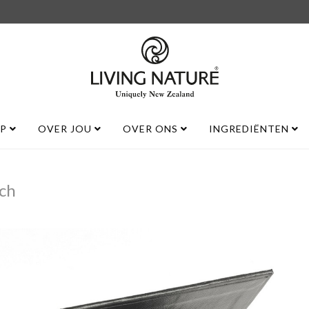
UP
OVER JOU
OVER ONS
INGREDIËNTEN
ch