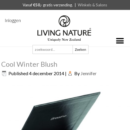
Vanaf
€50,-
gratis verzending. |
Winkels & Salons
Inloggen
Zoeken
naar:
Cool Winter Blush
Published
4 december 2014
|
By
Jennifer