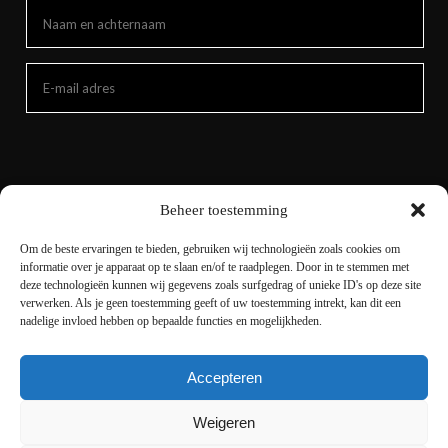
Beheer toestemming
Om de beste ervaringen te bieden, gebruiken wij technologieën zoals cookies om
informatie over je apparaat op te slaan en/of te raadplegen. Door in te stemmen met
deze technologieën kunnen wij gegevens zoals surfgedrag of unieke ID's op deze site
verwerken. Als je geen toestemming geeft of uw toestemming intrekt, kan dit een
nadelige invloed hebben op bepaalde functies en mogelijkheden.
Accepteren
Copyright © 2021 livingnature.nl | Alle rechten
voorbehouden. | Ontwerp en realisatie
I-match
Weigeren
Webconcepts