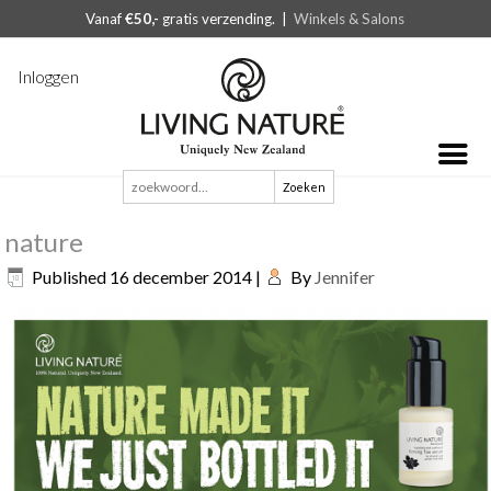
Vanaf
€50,-
gratis verzending. |
Winkels & Salons
Inloggen
Zoeken
naar:
nature
Published
16 december 2014
|
By
Jennifer