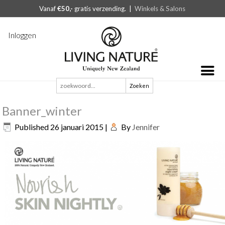
Vanaf
€50,-
gratis verzending. |
Winkels & Salons
Inloggen
Zoeken
naar:
Banner_winter
Published
26 januari 2015
|
By
Jennifer