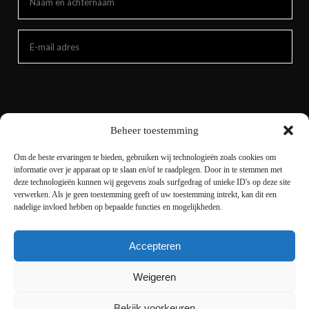
Beheer toestemming
Om de beste ervaringen te bieden, gebruiken wij technologieën zoals cookies om
informatie over je apparaat op te slaan en/of te raadplegen. Door in te stemmen met
deze technologieën kunnen wij gegevens zoals surfgedrag of unieke ID's op deze site
verwerken. Als je geen toestemming geeft of uw toestemming intrekt, kan dit een
nadelige invloed hebben op bepaalde functies en mogelijkheden.
Accepteren
Copyright © 2021 livingnature.nl | Alle rechten
voorbehouden. | Ontwerp en realisatie
I-match
Weigeren
Webconcepts
Bekijk voorkeuren