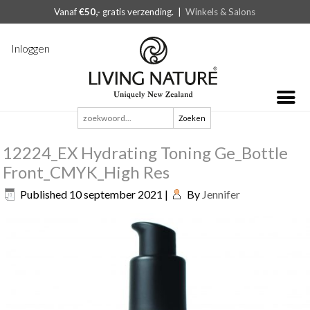
Vanaf
€50,-
gratis verzending. |
Winkels & Salons
Inloggen
Zoeken
naar:
12224_EX Hydrating Toning Ge_Bottle
Front_CMYK_High Res
Published
10 september 2021
|
By
Jennifer