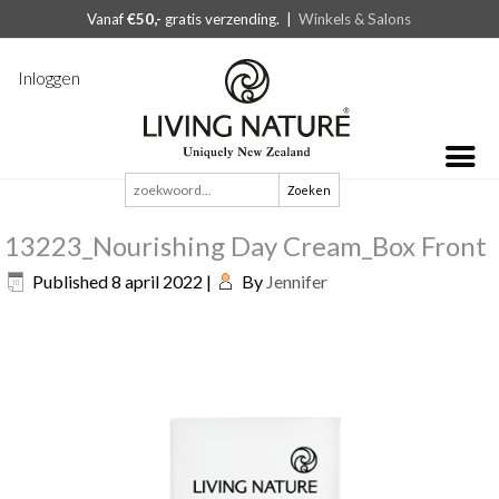
Vanaf
€50,-
gratis verzending. |
Winkels & Salons
Inloggen
Zoeken
naar:
13223_Nourishing Day Cream_Box Front
Published
8 april 2022
|
By
Jennifer