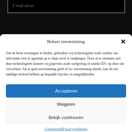
Beheer toestemming
Om de beste ervaringen te bieden, gebruiken wij technologieën zoals cookies om
informatie over je apparaat op te slaan en/of te raadplegen. Door in te stemmen met
deze technologieën kunnen wij gegevens zoals surfgedrag of unieke ID's op deze site
verwerken. Als je geen toestemming geeft of uw toestemming intrekt, kan dit een
nadelige invloed hebben op bepaalde functies en mogelijkheden.
Accepteren
Copyright © 2021 livingnature.nl | Alle rechten
voorbehouden. | Ontwerp en realisatie
I-match
Weigeren
Webconcepts
Bekijk voorkeuren
Cookiebeleid
Privacyverklaring