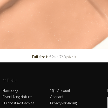
Full size is
594 × 768
pixels
MENU
Homepage
Mijn Account
Over Living Nature
Contact
Huidtest met advies
Privacyverklaring