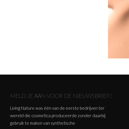
MELD JE AAN VOOR DE NIEUWSBRIEF!
Living Nature was één van de eerste bedrijven ter
wereld die cosmetica produceerde zonder daarbij
gebruik te maken van synthetische