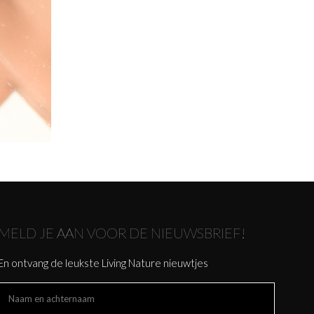
MELD JE AAN VOOR DE NIEUWSBRIEF!
En ontvang de leukste Living Nature nieuwtjes