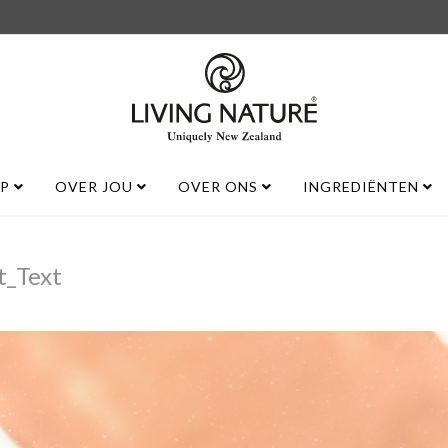
UP
OVER JOU
OVER ONS
INGREDIËNTEN
t_Text