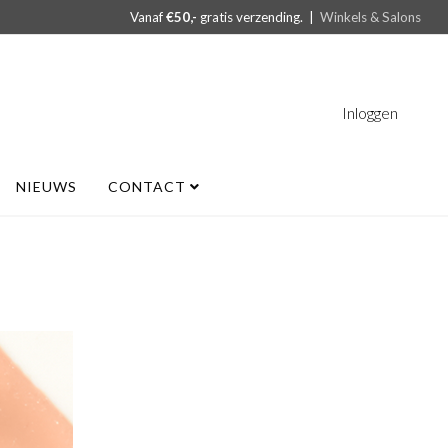
Vanaf
€50,-
gratis verzending. |
Winkels & Salons
Inloggen
NIEUWS
CONTACT