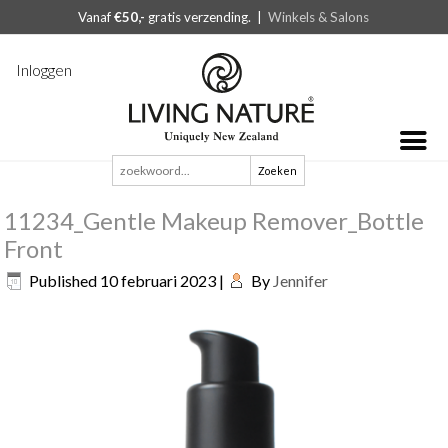
Vanaf
€50,-
gratis verzending. |
Winkels & Salons
Inloggen
Zoeken
naar:
11234_Gentle Makeup Remover_Bottle
Front
Published
10 februari 2023
|
By
Jennifer