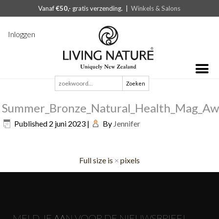
Vanaf
€50,-
gratis verzending. |
Winkels & Salons
Inloggen
Zoeken
naar:
Summer_Bronze_Natural_Health_Mag_Aw
Published
2 juni 2023
|
By
Jennifer
Full size is
×
pixels
MELD JE AAN VOOR DE NIEUWSBRIEF!