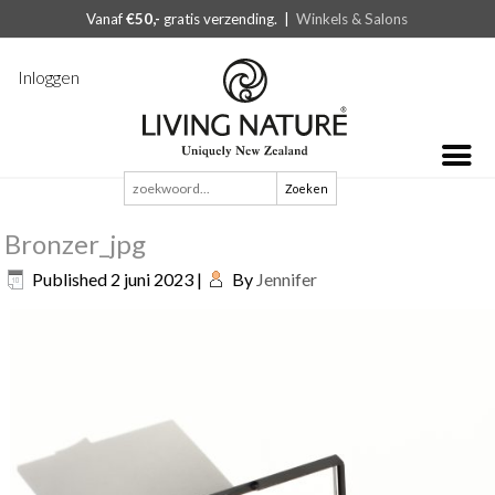
Vanaf
€50,-
gratis verzending. |
Winkels & Salons
Inloggen
Zoeken
naar:
Bronzer_jpg
Published
2 juni 2023
|
By
Jennifer