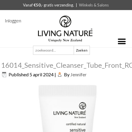
Vanaf
€50,-
gratis verzending. |
Winkels & Salons
Inloggen
Zoeken
naar:
16014_Sensitive_Cleanser_Tube_Front_R
Published
5 april 2024
|
By
Jennifer