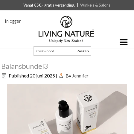
Vanaf
€50,-
gratis verzending. |
Winkels & Salons
Inloggen
Zoeken
naar:
Balansbundel3
Published
20 juni 2025
|
By
Jennifer