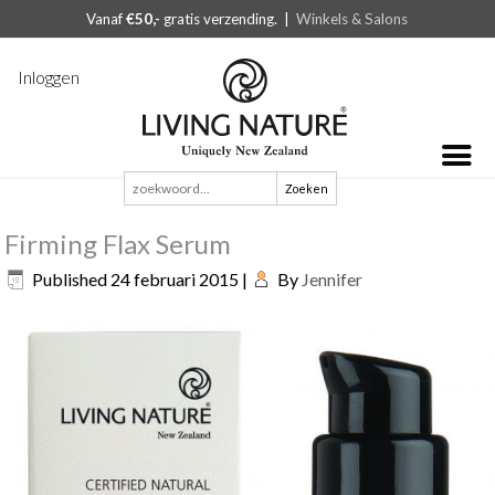
Vanaf
€50,-
gratis verzending. |
Winkels & Salons
Inloggen
Zoeken
naar:
Firming Flax Serum
Published
24 februari 2015
|
By
Jennifer