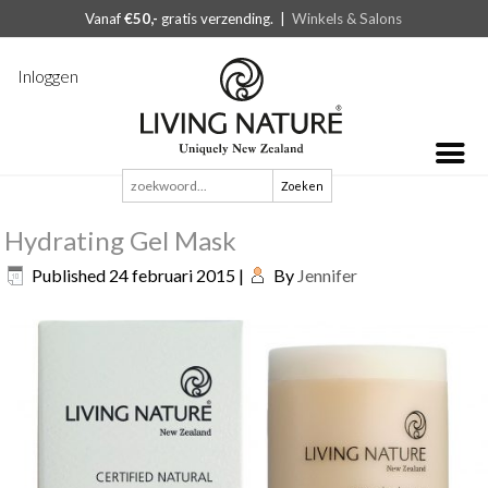
Vanaf
€50,-
gratis verzending. |
Winkels & Salons
Inloggen
Zoeken
naar:
Hydrating Gel Mask
Published
24 februari 2015
|
By
Jennifer