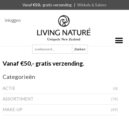
Vanaf
€50,-
gratis verzending. |
Winkels & Salons
Inloggen
Zoeken
naar:
Vanaf €50,- gratis verzending.
Categorieën
ACTIE
(6)
ASSORTIMENT
(74)
MAKE-UP
(49)