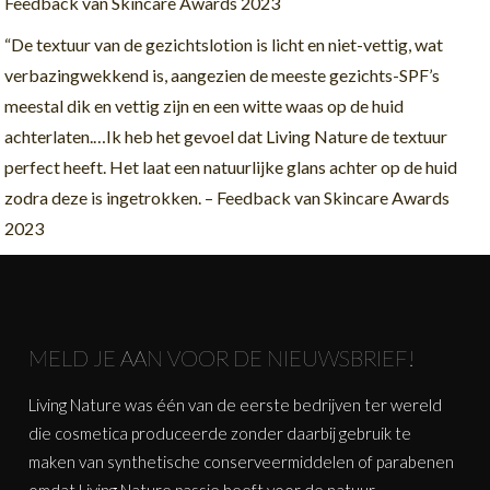
Feedback van Skincare Awards 2023
“De textuur van de gezichtslotion is licht en niet-vettig, wat
verbazingwekkend is, aangezien de meeste gezichts-SPF’s
meestal dik en vettig zijn en een witte waas op de huid
achterlaten.…Ik heb het gevoel dat Living Nature de textuur
perfect heeft. Het laat een natuurlijke glans achter op de huid
zodra deze is ingetrokken. – Feedback van Skincare Awards
2023
MELD JE AAN VOOR DE NIEUWSBRIEF!
Living Nature was één van de eerste bedrijven ter wereld
die cosmetica produceerde zonder daarbij gebruik te
maken van synthetische conserveermiddelen of parabenen
omdat Living Nature passie heeft voor de natuur.