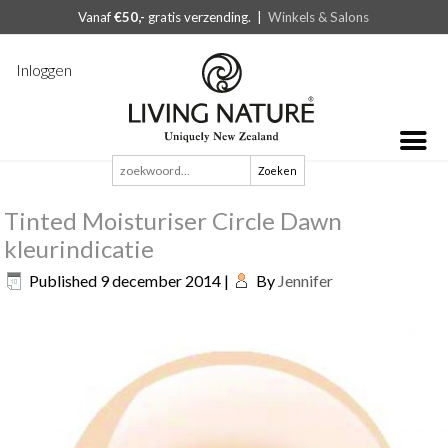
Vanaf
€50,-
gratis verzending. |
Winkels & Salons
Inloggen
Zoeken
naar:
Tinted Moisturiser Circle Dawn
kleurindicatie
Published
9 december 2014
|
By
Jennifer