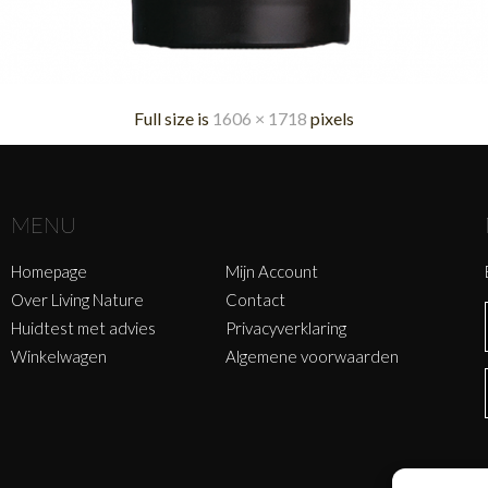
Full size is
1606 × 1718
pixels
MENU
Homepage
Mijn Account
Over Living Nature
Contact
Huidtest met advies
Privacyverklaring
Winkelwagen
Algemene voorwaarden